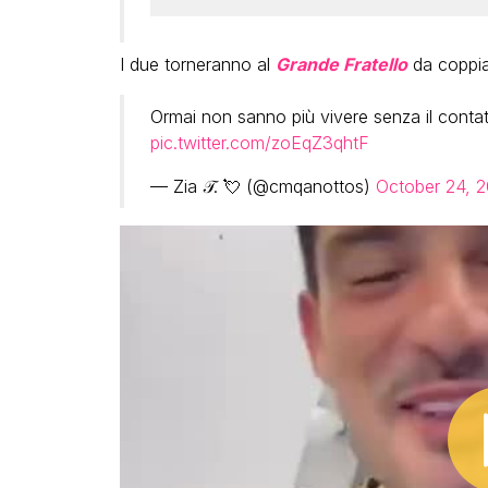
I due torneranno al
Grande Fratello
da coppia
Ormai non sanno più vivere senza il contat
pic.twitter.com/zoEqZ3qhtF
— Zia 𝒯. 💘 (@cmqanottos)
October 24, 