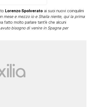
ato
Lorenzo Spolverato
ai suoi nuovi coinquilini
n mese e mezzo io e Shaila niente, qui la prima
ha fatto molto parlare tant’è che alcuni
avuto bisogno di venire in Spagna per
LGBT
Bambola Star, la festa di
compleanno con tutte le grandi
dive compie 15 anni: il video
completo
FABIANO MINACCI