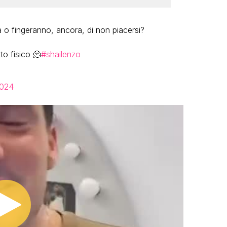
 o fingeranno, ancora, di non piacersi?
to fisico 🫠
#shailenzo
2024