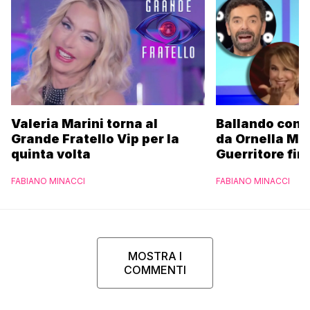
Valeria Marini torna al
Ballando con l
Grande Fratello Vip per la
da Ornella Mu
quinta volta
Guerritore fino
Francesca Fial
FABIANO MINACCI
FABIANO MINACCI
l’esclusiva di
Parpiglia
MOSTRA I
COMMENTI