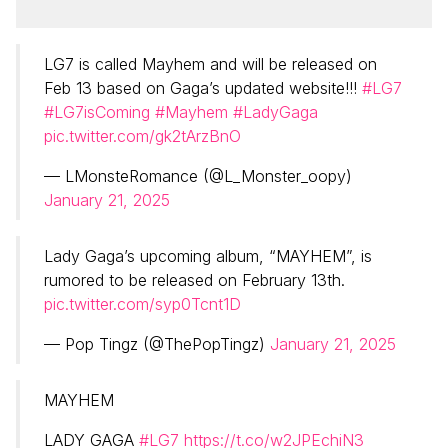
LG7 is called Mayhem and will be released on
Feb 13 based on Gaga’s updated website!!!
#LG7
#LG7isComing
#Mayhem
#LadyGaga
pic.twitter.com/gk2tArzBnO
— LMonsteRomance (@L_Monster_oopy)
January 21, 2025
Lady Gaga’s upcoming album, “MAYHEM”, is
rumored to be released on February 13th.
pic.twitter.com/syp0Tcnt1D
— Pop Tingz (@ThePopTingz)
January 21, 2025
MAYHEM
LADY GAGA
#LG7
https://t.co/w2JPEchiN3