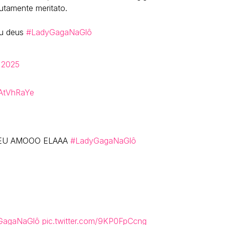
lutamente meritato.
eu deus
#LadyGagaNaGlô
 2025
KAtVhRaYe
 EU AMOOO ELAAA
#LadyGagaNaGlô
GagaNaGlô
pic.twitter.com/9KP0FpCcng