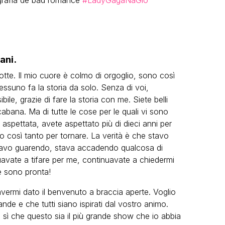
grafia de bad romance
#LadyGagaNaGlô
ani.
tte. Il mio cuore è colmo di orgoglio, sono così
essuno fa la storia da solo. Senza di voi,
ile, grazie di fare la storia con me. Siete belli
cabana. Ma di tutte le cose per le quali vi sono
 aspettata, avete aspettato più di dieci anni per
così tanto per tornare. La verità è che stavo
stavo guarendo, stava accadendo qualcosa di
uavate a tifare per me, continuavate a chiedermi
e sono pronta!
avermi dato il benvenuto a braccia aperte. Voglio
de e che tutti siano ispirati dal vostro animo.
 sì che questo sia il più grande show che io abbia