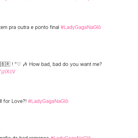
em pra outra e ponto final
#LadyGagaNaGlô
🇧🇷 ! “♡ 🎶 How bad, bad do you want me?
YjzIXcV
l for Love?!
#LadyGagaNaGlô