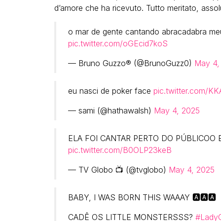
d’amore che ha ricevuto. Tutto meritato, asso
o mar de gente cantando abracadabra m
pic.twitter.com/oGEcid7koS
— Bruno Guzzo® (@BrunoGuzz0)
May 4,
eu nasci de poker face
pic.twitter.com/K
— sami (@hathawalsh)
May 4, 2025
ELA FOI CANTAR PERTO DO PÚBLICOO
pic.twitter.com/B0OLP23keB
— TV Globo 📺 (@tvglobo)
May 4, 2025
BABY, I WAS BORN THIS WAAAY 🅰️🅰️🅰️
CADÊ OS LITTLE MONSTERSSS?
#Lady