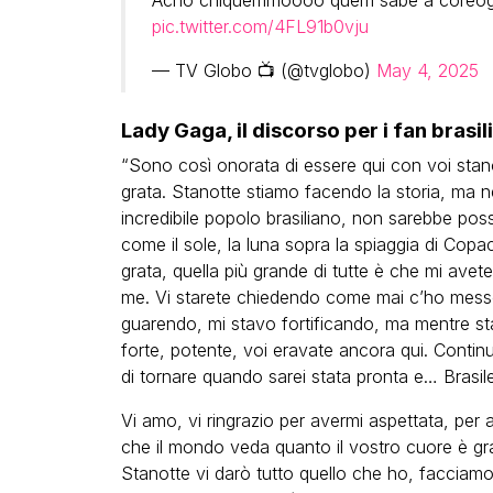
Acho chiquérrimoooo quem sabe a coreo
pic.twitter.com/4FL91b0vju
— TV Globo 📺 (@tvglobo)
May 4, 2025
Lady Gaga, il discorso per i fan brasili
“Sono così onorata di essere qui con voi stano
grata. Stanotte stiamo facendo la storia, ma n
incredibile popolo brasiliano, non sarebbe possib
come il sole, la luna sopra la spiaggia di Copa
grata, quella più grande di tutte è che mi avete
me. Vi starete chiedendo come mai c’ho messo 
guarendo, mi stavo fortificando, ma mentre 
forte, potente, voi eravate ancora qui. Contin
di tornare quando sarei stata pronta e… Brasil
Vi amo, vi ringrazio per avermi aspettata, per 
che il mondo veda quanto il vostro cuore è gran
Stanotte vi darò tutto quello che ho, facciamo