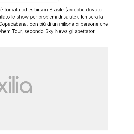
è tornata ad esibirsi in Brasile (avrebbe dovuto
ato lo show per problemi di salute). Ieri sera la
i Copacabana, con più di un milione di persone che
Mayhem Tour, secondo Sky News gli spettatori
VIRAL
Camilla Milanesi lascia tutto:
“Addio cike mie, siete state una
andi
grande famiglia per me”
FABIANO MINACCI