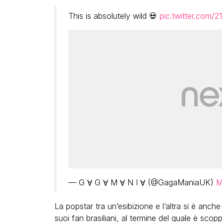
This is absolutely wild 💀
pic.twitter.com/
— G Ɐ G Ɐ M Ɐ N I Ɐ (@GagaManiaUK)
M
La popstar tra un’esibizione e l’altra si è anch
suoi fan brasiliani, al termine del quale è sco