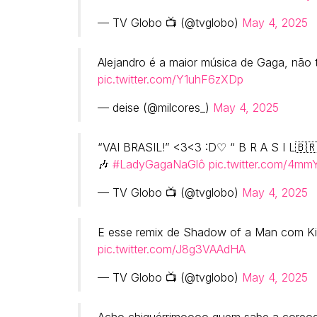
— TV Globo 📺 (@tvglobo)
May 4, 2025
Alejandro é a maior música de Gaga, não t
pic.twitter.com/Y1uhF6zXDp
— deise (@milcores_)
May 4, 2025
“VAI BRASIL!” <3<3 :D♡ “ B R A S I L🇧
🎶
#LadyGagaNaGlô
pic.twitter.com/4mm
— TV Globo 📺 (@tvglobo)
May 4, 2025
E esse remix de Shadow of a Man com Kil
pic.twitter.com/J8g3VAAdHA
— TV Globo 📺 (@tvglobo)
May 4, 2025