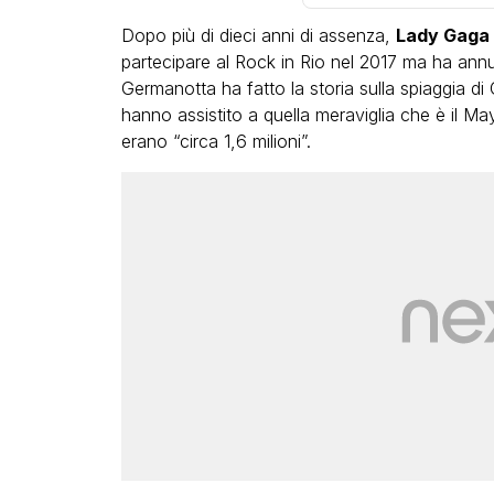
Dopo più di dieci anni di assenza,
Lady Gaga
partecipare al Rock in Rio nel 2017 ma ha annull
Germanotta ha fatto la storia sulla spiaggia d
hanno assistito a quella meraviglia che è il 
erano “circa 1,6 milioni”.
LGBT
Bambola Star, la festa di
compleanno con tutte le gr
dive compie 15 anni: il video
completo
FABIANO MINACCI