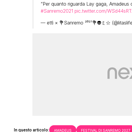
“Per quanto riguarda Lay gaga, Amadeus ci 
#Sanremo2021
pic.twitter.com/WSd44sRT
— ettì × 💐Sanremo ²⁰²¹💐👽ミ☆ (@litasli
In questo articolo:
AMADEUS
FESTIVAL DI SANREMO 2027