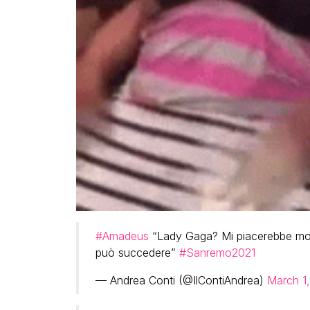
#Amadeus
“Lady Gaga? Mi piacerebbe molt
può succedere”
#Sanremo2021
— Andrea Conti (@IlContiAndrea)
March 1,