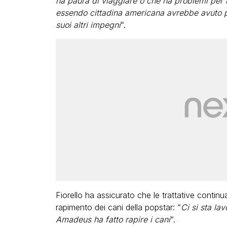
ha paura di viaggiare o che ha problemi per
essendo cittadina americana avrebbe avuto pr
suoi altri impegni
“.
Fiorello ha assicurato che le trattative continu
rapimento dei cani della popstar: “
Ci si sta l
Amadeus ha fatto rapire i cani
“.