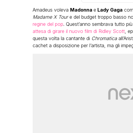
Amadeus voleva
Madonna
e
Lady Gaga
come
Madame X Tour
e del budget troppo basso n
regine del pop
. Quest’anno sembrava tutto più
attesa di girare il nuovo film di Ridley Scott
, e
questa volta la cantante di
Chromatica
all’Ari
cachet a disposizione per l’artista, ma gli impe
Bambola Star, l
compleanno con
dive compie 15 
completo
FABI