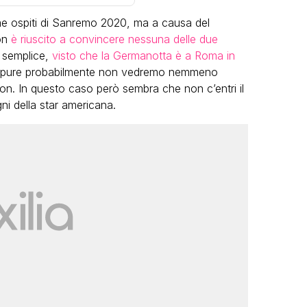
 ospiti di Sanremo 2020, ma a causa del
on
è riuscito a convincere nessuna delle due
 semplice,
visto che la Germanotta è a Roma in
ppure probabilmente non vedremo nemmeno
ston. In questo caso però sembra che non c’entri il
gni della star americana.
VIRAL
LGBT
Camilla Milanesi lasci
a festa di
“Addio cike mie, siete
 tutte le grandi
grande famiglia per m
anni: il video
FABIANO MINACC
ANO MINACCI