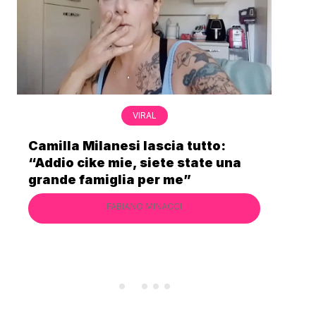
VIRAL
a tutto:
Bimba Bum del Gabibbo è tor
 state una
virale nell’estate della chius
e”
definitiva di Striscia la Notizi
I
FABIANO MINACCI