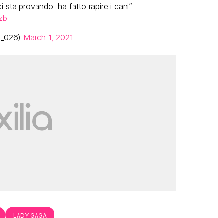
sta provando, ha fatto rapire i cani”
zb
fe_026)
March 1, 2021
LADY GAGA