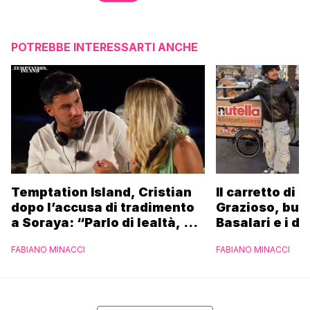
POTREBBE INTERESSARTI ANCHE
Temptation Island, Cristian
Il carretto di 
dopo l’accusa di tradimento
Grazioso, bus
a Soraya: “Parlo di lealtà, ma
Basalari e i du
ho tradito”
Parpiglia: “Ho
FABIANO MINACCI
FABIANO MINACCI
Ferrero”