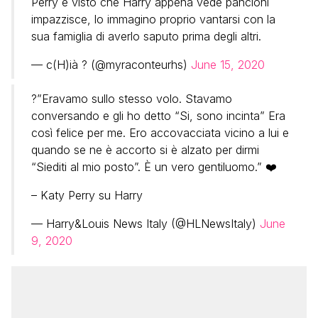
Perry e visto che Harry appena vede pancioni
impazzisce, lo immagino proprio vantarsi con la
sua famiglia di averlo saputo prima degli altri.
— c(H)ià ? (@myraconteurhs)
June 15, 2020
?️”Eravamo sullo stesso volo. Stavamo
conversando e gli ho detto “Si, sono incinta” Era
così felice per me. Ero accovacciata vicino a lui e
quando se ne è accorto si è alzato per dirmi
“Siediti al mio posto”. È un vero gentiluomo.” ❤️
– Katy Perry su Harry
— Harry&Louis News Italy (@HLNewsItaly)
June
9, 2020