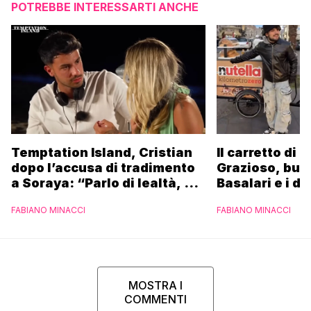
POTREBBE INTERESSARTI ANCHE
Temptation Island, Cristian
Il carretto di 
dopo l’accusa di tradimento
Grazioso, bus
a Soraya: “Parlo di lealtà, ma
Basalari e i du
ho tradito”
Parpiglia: “Ho
FABIANO MINACCI
FABIANO MINACCI
Ferrero”
MOSTRA I
COMMENTI