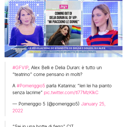
#GFVIP
, Alex Belli e Delia Duran: è tutto un
“teatrino” come pensano in molti?
A
#Pomeriggio5
parla Katarina: “Ieri lei ha pianto
senza lacrime”
pic.twitter.com/tl77MzKlkC
— Pomeriggio 5 (@pomeriggio5)
January 25,
2022
“Sei in una botte di ferro” CIT.