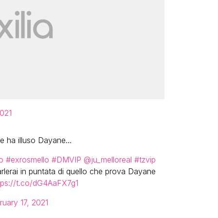
2021
he ha illuso Dayane…
o
#exrosmello
#DMVIP
@ju_melloreal
#tzvip
rlerai in puntata di quello che prova Dayane
tps://t.co/dG4AaFX7g1
ruary 17, 2021