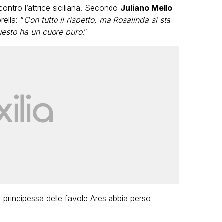
contro l’attrice siciliana. Secondo
Juliano Mello
ella: “
Con tutto il rispetto, ma Rosalinda si sta
questo ha un cuore puro
.”
LGBT
Bambola Star, la festa di
compleanno con tutte le grandi
dive compie 15 anni: il video
completo
FABIANO MINACCI
principessa delle favole Ares abbia perso