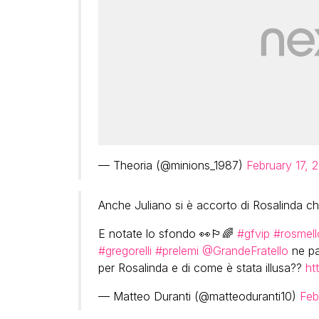
— Theoria (@minions_1987)
February 17, 
Anche Juliano si è accorto di Rosalinda c
E notate lo sfondo 👀🏳️‍🌈
#gfvip
#rosmell
#gregorelli
#prelemi
@GrandeFratello
ne pa
per Rosalinda e di come è stata illusa??
ht
— Matteo Duranti (@matteoduranti10)
Feb