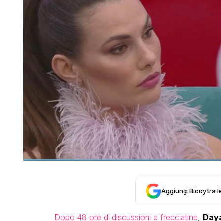
Aggiungi Biccy tra l
Dopo 48 ore di discussioni e frecciatine
,
Day