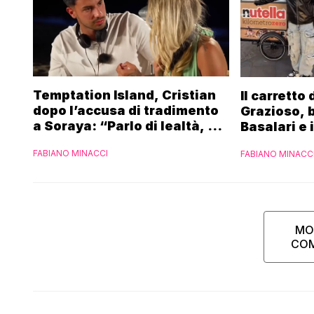
Temptation Island, Cristian
Il carretto
dopo l’accusa di tradimento
Grazioso, 
a Soraya: “Parlo di lealtà, ma
Basalari e 
ho tradito”
Parpiglia: 
FABIANO MINACCI
FABIANO MINACC
Ferrero”
MO
CO