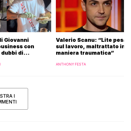
 di Giovanni
Valerio Scanu: “Lite pesan
business con
sul lavoro, maltrattato in
i dubbi di
maniera traumatica”
“Ho contattato la
I
ANTHONY FESTA
STRA I
MMENTI