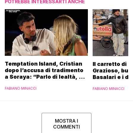
POTREBBE INTERESSARTI ANCHE
Temptation Island, Cristian
Il carretto di 
dopo l’accusa di tradimento
Grazioso, bus
a Soraya: “Parlo di lealtà, ma
Basalari e i du
ho tradito”
Parpiglia: “Ho
FABIANO MINACCI
FABIANO MINACCI
Ferrero”
MOSTRA I
COMMENTI