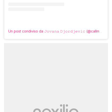
Un post condiviso da 𝙹𝚘𝚟𝚊𝚗𝚊 𝙳𝚓𝚘𝚛𝚍𝚓𝚎𝚟𝚒𝚌 (@callmelolita)