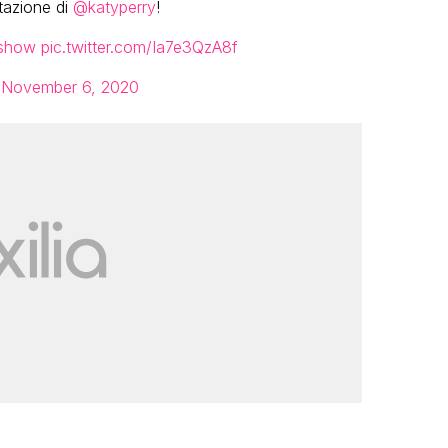
itazione di
@katyperry
!
eshow
pic.twitter.com/Ia7e3QzA8f
)
November 6, 2020