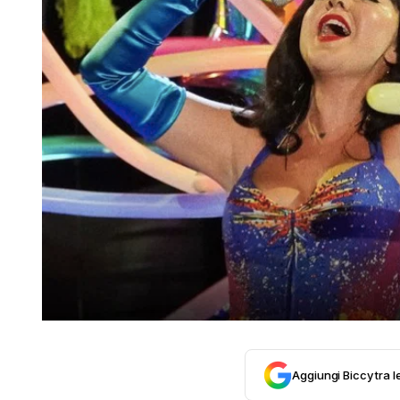
Aggiungi Biccy tra l