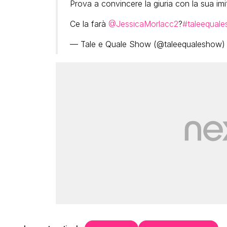
Prova a convincere la giuria con la sua im
Ce la farà
@JessicaMorlacc2
?
#taleequal
— Tale e Quale Show (@taleequaleshow