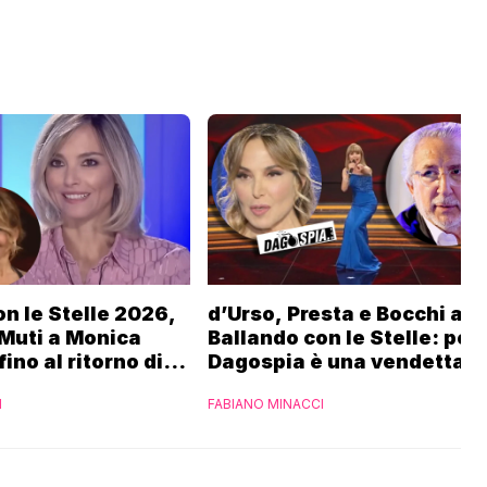
n le Stelle 2026,
d’Urso, Presta e Bocchi a
 Muti a Monica
Ballando con le Stelle: per
fino al ritorno di
Dagospia è una vendetta R
Fialdini:
contro Mediaset
I
FABIANO MINACCI
 di Gabriele