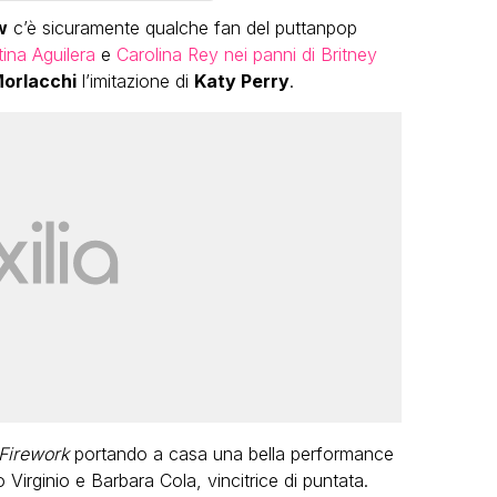
w
c’è sicuramente qualche fan del puttanpop
tina Aguilera
e
Carolina Rey nei panni di Britney
orlacchi
l’imitazione di
Katy Perry
.
VIRAL
Camilla Milanesi lascia tutto:
“Addio cike mie, siete state una
andi
grande famiglia per me”
FABIANO MINACCI
Firework
portando a casa una bella performance
 Virginio e Barbara Cola, vincitrice di puntata.