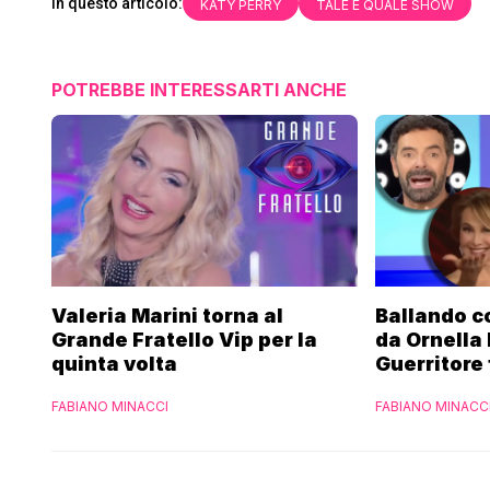
In questo articolo:
KATY PERRY
TALE E QUALE SHOW
POTREBBE INTERESSARTI ANCHE
Valeria Marini torna al
Ballando co
Grande Fratello Vip per la
da Ornella
quinta volta
Guerritore 
Francesca 
FABIANO MINACCI
FABIANO MINACC
l’esclusiva
Parpiglia