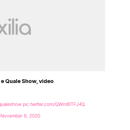
e e Quale Show, video
qualeshow
pic.twitter.com/QWm8lTFJ4Q
)
November 6, 2020