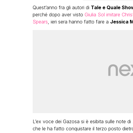
Quest’anno fra gli autori di
Tale e Quale Sho
perché dopo aver visto
Giulia Sol imitare Chris
Spears
, ieri sera hanno fatto fare a
Jessica M
LGBT
Bambola Star, la festa di
compleanno con tutte le gr
dive compie 15 anni: il video
completo
FABIANO MINACCI
L’ex voce dei Gazosa si è esibita sulle note di
che le ha fatto conquistare il terzo posto dietro