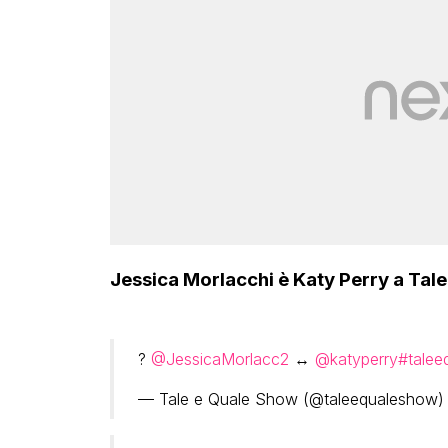
Jessica Morlacchi è Katy Perry a Tal
?
@JessicaMorlacc2
↔
@katyperry
#talee
— Tale e Quale Show (@taleequaleshow