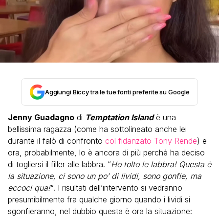
Aggiungi Biccy tra le tue fonti preferite su Google
Jenny Guadagno
di
Temptation Island
è una
bellissima ragazza (come ha sottolineato anche lei
durante il falò di confronto
col fidanzato Tony Rende
) e
ora, probabilmente, lo è ancora di più perché ha deciso
di togliersi il filler alle labbra. “
Ho tolto le labbra! Questa è
la situazione, ci sono un po’ di lividi, sono gonfie, ma
eccoci qua!
“. I risultati dell’intervento si vedranno
presumibilmente fra qualche giorno quando i lividi si
sgonfieranno, nel dubbio questa è ora la situazione: