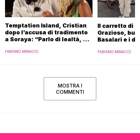
Temptation Island, Cristian
Il carretto di 
dopo l’accusa di tradimento
Grazioso, bus
a Soraya: “Parlo di lealtà, ma
Basalari e i du
ho tradito”
Parpiglia: “Ho
FABIANO MINACCI
FABIANO MINACCI
Ferrero”
MOSTRA I
COMMENTI