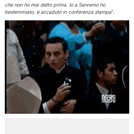
che non ho mai detto prima. Io a Sanremo ho
bestemmiato, è accaduto in conferenza stamp
a
“.