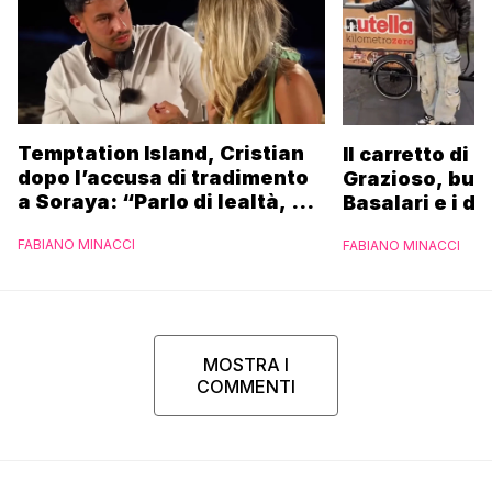
Temptation Island, Cristian
Il carretto di 
dopo l’accusa di tradimento
Grazioso, bus
a Soraya: “Parlo di lealtà, ma
Basalari e i du
ho tradito”
Parpiglia: “Ho
FABIANO MINACCI
FABIANO MINACCI
Ferrero”
MOSTRA I
COMMENTI