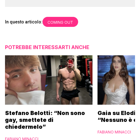
In questo articolo:
COMING OUT
POTREBBE INTERESSARTI ANCHE
Stefano Belotti: “Non sono
Gaia su Elodie
gay, smettete di
“Nessuno è et
chiedermelo”
FABIANO MINACCI
FABIANO MINACCI