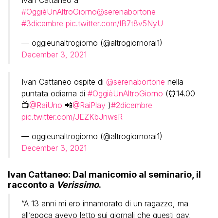
Ivan Cattaneo a
#OggièUnAltroGiorno
@serenabortone
#3dicembre
pic.twitter.com/lB7t8v5NyU
— oggieunaltrogiorno (@altrogiornorai1)
December 3, 2021
Ivan Cattaneo ospite di
@serenabortone
nella
puntata odierna di
#OggièUnAltroGiorno
(⏰14.00
📺
@RaiUno
📲
@RaiPlay
)
#2dicembre
pic.twitter.com/JEZKbJnwsR
— oggieunaltrogiorno (@altrogiornorai1)
December 3, 2021
Ivan Cattaneo: Dal manicomio al seminario, il
racconto a
Verissimo
.
“A 13 anni mi ero innamorato di un ragazzo, ma
all’epoca avevo letto sui giornali che questi gay,