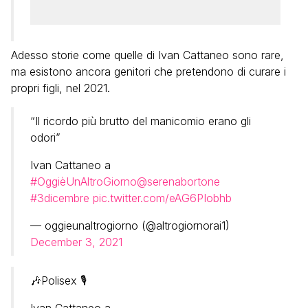
Adesso storie come quelle di Ivan Cattaneo sono rare,
ma esistono ancora genitori che pretendono di curare i
propri figli, nel 2021.
“Il ricordo più brutto del manicomio erano gli
odori”
Ivan Cattaneo a
#OggièUnAltroGiorno
@serenabortone
#3dicembre
pic.twitter.com/eAG6PIobhb
— oggieunaltrogiorno (@altrogiornorai1)
December 3, 2021
🎶Polisex 🎙