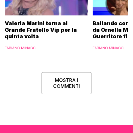
Valeria Marini torna al
Ballando con l
Grande Fratello Vip per la
da Ornella Mu
quinta volta
Guerritore fino
Francesca Fial
FABIANO MINACCI
FABIANO MINACCI
l’esclusiva di
Parpiglia
MOSTRA I
COMMENTI