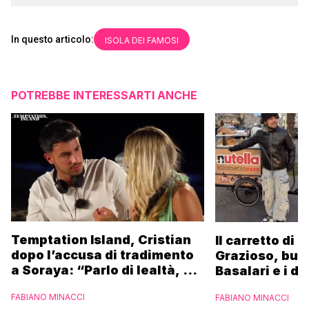
In questo articolo:
ISOLA DEI FAMOSI
POTREBBE INTERESSARTI ANCHE
Temptation Island, Cristian
Il carretto di 
dopo l’accusa di tradimento
Grazioso, bus
a Soraya: “Parlo di lealtà, ma
Basalari e i du
ho tradito”
Parpiglia: “Ho
FABIANO MINACCI
FABIANO MINACCI
Ferrero”