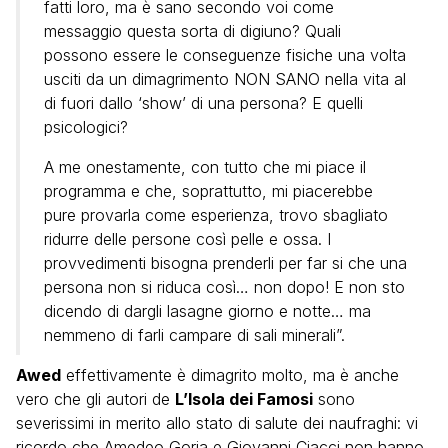
fatti loro, ma è sano secondo voi come
messaggio questa sorta di digiuno? Quali
possono essere le conseguenze fisiche una volta
usciti da un dimagrimento NON SANO nella vita al
di fuori dallo ‘show’ di una persona? E quelli
psicologici?
A me onestamente, con tutto che mi piace il
programma e che, soprattutto, mi piacerebbe
pure provarla come esperienza, trovo sbagliato
ridurre delle persone così pelle e ossa. I
provvedimenti bisogna prenderli per far si che una
persona non si riduca così… non dopo! E non sto
dicendo di dargli lasagne giorno e notte… ma
nemmeno di farli campare di sali minerali”.
Awed
effettivamente è dimagrito molto, ma è anche
vero che gli autori de
L’Isola dei Famosi
sono
severissimi in merito allo stato di salute dei naufraghi: vi
ricordo che Amedeo Goria e Giovanni Ciacci non hanno