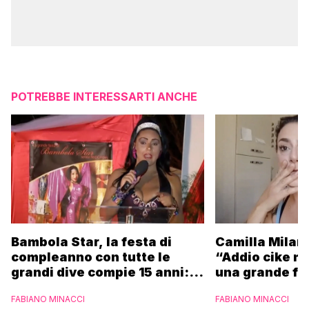
POTREBBE INTERESSARTI ANCHE
Camilla Milane
Bambola Star, la festa di
“Addio cike mi
compleanno con tutte le
una grande fa
grandi dive compie 15 anni: il
video completo
FABIANO MINACCI
FABIANO MINACCI