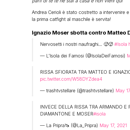
parli di te te ne stai a casa e non vieni qui
”
Andrea Cerioli è stato costretto a intervenire e
la prima catfight al maschile è servita!
Ignazio Moser sbotta contro Matteo Di
Nervosetti i nostri naufraghi… 🥵🥵
#Isola
— L’Isola dei Famosi (@IsolaDeiFamosi)
M
RISSA SFIORATA TRA MATTEO E IGNAZ
pic.twitter.com/W58DYZdea4
— trashtvstellare (@trashtvstellare)
May 17
INVECE DELLA RISSA TRA ARMANDO E
DIAMANTONE E MOSER
#isola
— La Pripra🦄 (@La_Pripra)
May 17, 2021