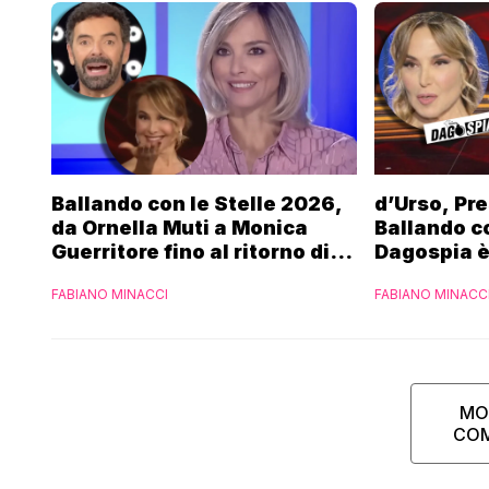
Ballando con le Stelle 2026,
d’Urso, Pre
da Ornella Muti a Monica
Ballando co
Guerritore fino al ritorno di
Dagospia è
Francesca Fialdini:
contro Med
FABIANO MINACCI
FABIANO MINACC
l’esclusiva di Gabriele
Parpiglia
MO
CO