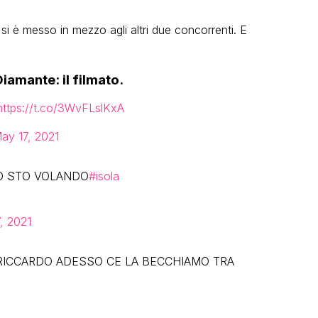
 si è messo in mezzo agli altri due concorrenti. E
amante: il filmato.
https://t.co/3WvFLslKxA
ay 17, 2021
IO STO VOLANDO
#isola
, 2021
 RICCARDO ADESSO CE LA BECCHIAMO TRA