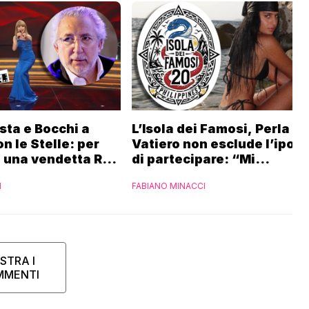
sta e Bocchi a
L’Isola dei Famosi, Perla
n le Stelle: per
Vatiero non esclude l’ipote
 una vendetta Rai
di partecipare: “Mi
iaset
piacerebbe”
I
FABIANO MINACCI
STRA I
MMENTI