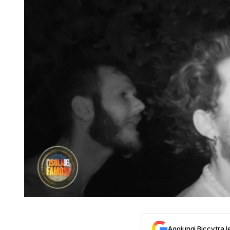
Aggiungi Biccy tra l