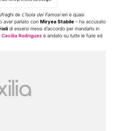
aufraghi de
L’Isola dei Famosi
ieri è quasi
 aver parlato con
Miryea Stabile
– ha accusato
ioli
di essersi messi d’accordo per mandarlo in
i
Cecilia Rodriguez
è andato su tutte le furie ed
LGBT
Bambola Star, la festa di
compleanno con tutte le grandi
dive compie 15 anni: il video
completo
FABIANO MINACCI