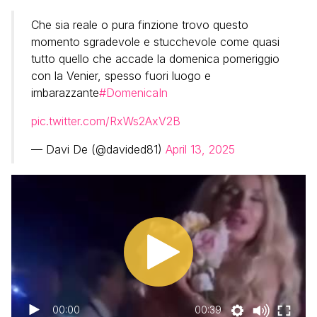
Che sia reale o pura finzione trovo questo
momento sgradevole e stucchevole come quasi
tutto quello che accade la domenica pomeriggio
con la Venier, spesso fuori luogo e
imbarazzante
#DomenicaIn
pic.twitter.com/RxWs2AxV2B
— Davi De (@davided81)
April 13, 2025
00:00
00:39