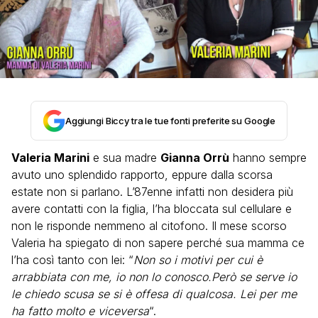
Aggiungi Biccy tra le tue fonti preferite su Google
Valeria Marini
e sua madre
Gianna Orrù
hanno sempre
avuto uno splendido rapporto, eppure dalla scorsa
estate non si parlano. L’87enne infatti non desidera più
avere contatti con la figlia, l’ha bloccata sul cellulare e
non le risponde nemmeno al citofono. Il mese scorso
Valeria ha spiegato di non sapere perché sua mamma ce
l’ha così tanto con lei: “
Non so i motivi per cui è
arrabbiata con me, io non lo conosco.Però se serve io
le chiedo scusa se si è offesa di qualcosa. Lei per me
ha fatto molto e viceversa
“.