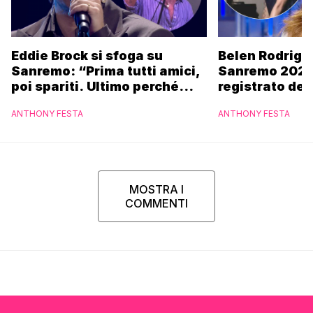
Eddie Brock si sfoga su
Belen Rodrigu
Sanremo: “Prima tutti amici,
Sanremo 2027
poi spariti. Ultimo perché
registrato dei
altri hanno fatto più
potrebbe coin
ANTHONY FESTA
ANTHONY FESTA
marchette”
MOSTRA I
COMMENTI