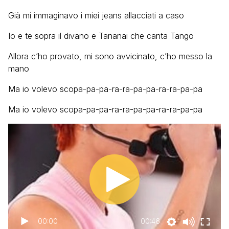
Già mi immaginavo i miei jeans allacciati a caso
Io e te sopra il divano e Tananai che canta Tango
Allora c’ho provato, mi sono avvicinato, c’ho messo la
mano
Ma io volevo scopa-pa-pa-ra-ra-pa-pa-ra-ra-pa-pa
Ma io volevo scopa-pa-pa-ra-ra-pa-pa-ra-ra-pa-pa
00:00
00:46