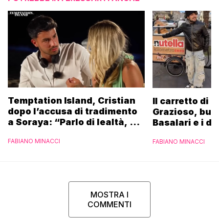
Temptation Island, Cristian
Il carretto di 
dopo l’accusa di tradimento
Grazioso, bus
a Soraya: “Parlo di lealtà, ma
Basalari e i du
ho tradito”
Parpiglia: “Ho
FABIANO MINACCI
FABIANO MINACCI
Ferrero”
MOSTRA I
COMMENTI