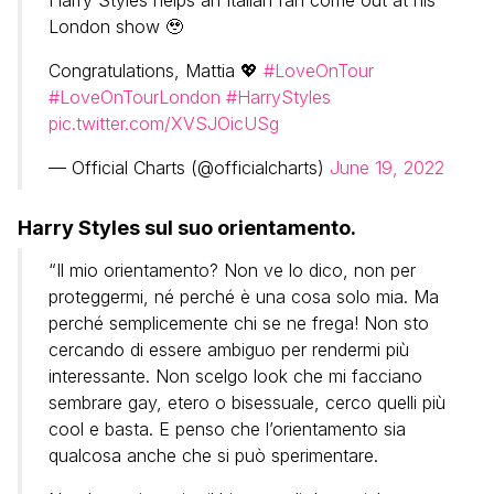
Harry Styles helps an Italian fan come out at his
London show 🥹
Congratulations, Mattia 💖
#LoveOnTour
#LoveOnTourLondon
#HarryStyles
pic.twitter.com/XVSJOicUSg
— Official Charts (@officialcharts)
June 19, 2022
Harry Styles sul suo orientamento.
“Il mio orientamento? Non ve lo dico, non per
proteggermi, né perché è una cosa solo mia. Ma
perché semplicemente chi se ne frega! Non sto
cercando di essere ambiguo per rendermi più
interessante. Non scelgo look che mi facciano
sembrare gay, etero o bisessuale, cerco quelli più
cool e basta. E penso che l’orientamento sia
qualcosa anche che si può sperimentare.