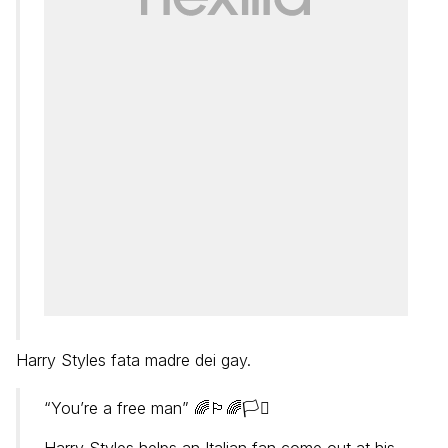
Harry Styles fata madre dei gay.
“You’re a free man” 🌈🏳️‍🌈🏳️‍⚧️