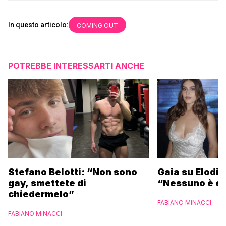
In questo articolo:
COMING OUT
POTREBBE INTERESSARTI ANCHE
Stefano Belotti: “Non sono
Gaia su Elodie
gay, smettete di
“Nessuno è et
chiedermelo”
FABIANO MINACCI
FABIANO MINACCI