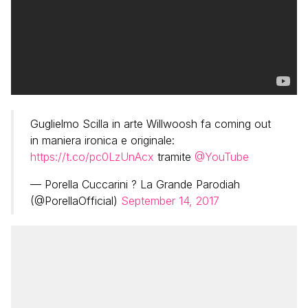
Guglielmo Scilla in arte Willwoosh fa coming out
in maniera ironica e originale:
https://t.co/pc0LzUnAcx
tramite
@YouTube
— Porella Cuccarini ? La Grande Parodiah
(@PorellaOfficial)
September 14, 2017