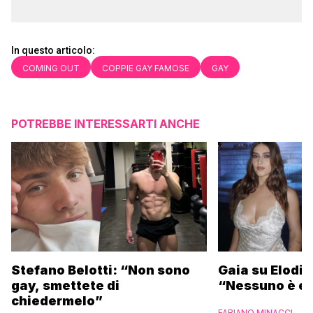
In questo articolo:
COMING OUT
COPPIE GAY FAMOSE
GAY
POTREBBE INTERESSARTI ANCHE
Stefano Belotti: “Non sono
Gaia su Elodie
gay, smettete di
“Nessuno è et
chiedermelo”
FABIANO MINACCI