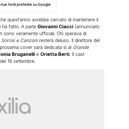
e tue fonti preferite su Google
he quest’anno avrebbe cercato di mantenere il
 ha fatto. A parte
Giovanni Ciacci
(annunciato
 non sono veramente ufficiali. Chi sperava di
 Sorrisi e Canzoni
resterà deluso. Il direttore del
a prossima cover sarà dedicata sì al
Grande
LGBT
onia Bruganelli
e
Orietta Berti
. Il cast
Bambola Star, la festa di
 del 19 settembre.
compleanno con tutte le grandi
dive compie 15 anni: il video
completo
FABIANO MINACCI