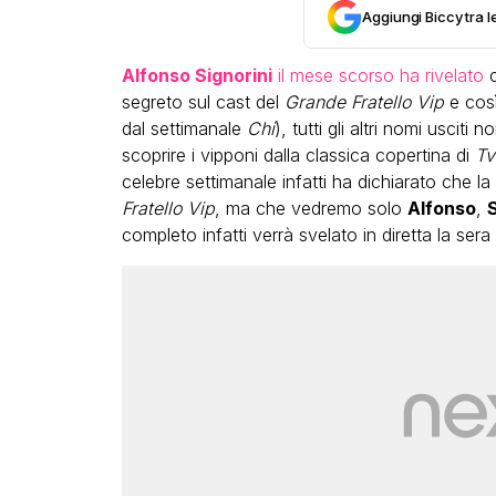
Aggiungi Biccy tra l
Alfonso Signorini
il mese scorso ha rivelato
c
segreto sul cast del
Grande Fratello Vip
e così
dal settimanale
Chi
), tutti gli altri nomi usciti
scoprire i vipponi dalla classica copertina di
Tv
celebre settimanale infatti ha dichiarato che l
Fratello Vip
, ma che vedremo solo
Alfonso
,
S
completo infatti verrà svelato in diretta la sera