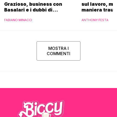
Grazioso, business con
sul lavoro, ma
Basalari e i dubbi di
maniera trau
Parpiglia: “Ho contattato la
FABIANO MINACCI
ANTHONY FESTA
Ferrero”
MOSTRA I
COMMENTI