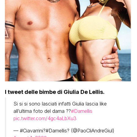
I tweet delle bimbe di Giulia De Lellis.
Si si si sono lasciati infatti Giulia lascia like
all’ultima foto del dama ??
#Damellis
pic.twitter.com/4gc4aLbXu3
— #Ciavarrini?#Damellis? (@PaoCliAndreGiul)