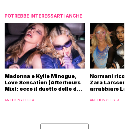
POTREBBE INTERESSARTI ANCHE
Madonna e Kylie Minogue,
Normani ricor
Love Sensation (Afterhours
Zara Larsson 
Mix): ecco il duetto delle due
arrabbiare La
icone pop
ANTHONY FESTA
ANTHONY FESTA