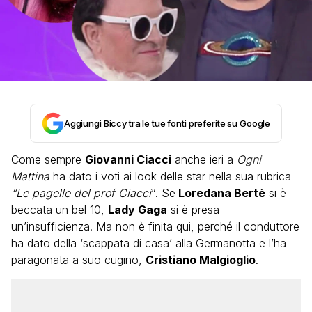
Aggiungi Biccy tra le tue fonti preferite su Google
Come sempre
Giovanni Ciacci
anche ieri a
Ogni
Mattina
ha dato i voti ai look delle star nella sua rubrica
“Le pagelle del prof Ciacci
“. Se
Loredana Bertè
si è
beccata un bel 10,
Lady Gaga
si è presa
un’insufficienza. Ma non è finita qui, perché il conduttore
ha dato della ‘scappata di casa’ alla Germanotta e l’ha
paragonata a suo cugino,
Cristiano Malgioglio
.