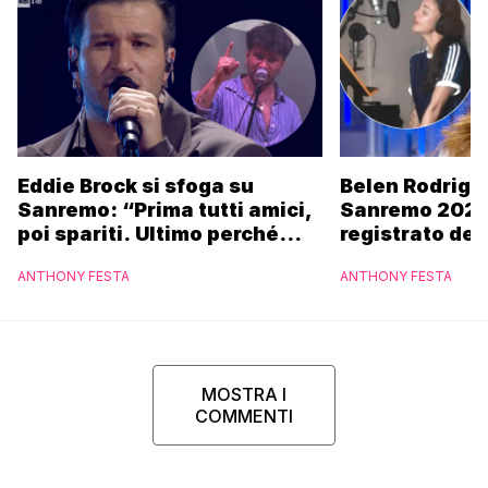
Eddie Brock si sfoga su
Belen Rodrigu
Sanremo: “Prima tutti amici,
Sanremo 2027
poi spariti. Ultimo perché
registrato dei
altri hanno fatto più
potrebbe coin
ANTHONY FESTA
ANTHONY FESTA
marchette”
MOSTRA I
COMMENTI