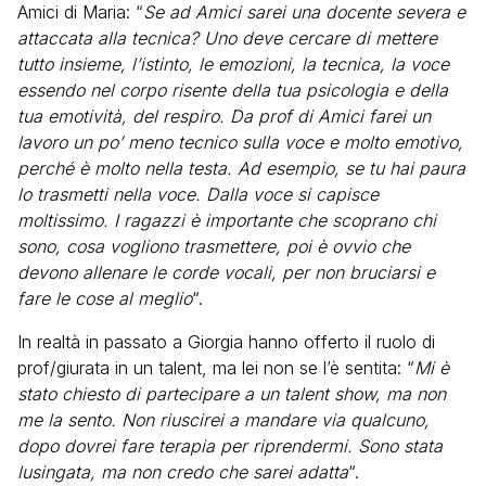
Amici di Maria: “
Se ad Amici sarei una docente severa e
attaccata alla tecnica? Uno deve cercare di mettere
tutto insieme, l’istinto, le emozioni, la tecnica, la voce
essendo nel corpo risente della tua psicologia e della
tua emotività, del respiro. Da prof di Amici farei un
lavoro un po’ meno tecnico sulla voce e molto emotivo,
perché è molto nella testa. Ad esempio, se tu hai paura
lo trasmetti nella voce. Dalla voce si capisce
moltissimo. I ragazzi è importante che scoprano chi
sono, cosa vogliono trasmettere, poi è ovvio che
devono allenare le corde vocali, per non bruciarsi e
fare le cose al meglio
“.
In realtà in passato a Giorgia hanno offerto il ruolo di
prof/giurata in un talent, ma lei non se l’è sentita: “
Mi è
stato chiesto di partecipare a un talent show, ma non
me la sento. Non riuscirei a mandare via qualcuno,
dopo dovrei fare terapia per riprendermi. Sono stata
lusingata, ma non credo che sarei adatta
“.