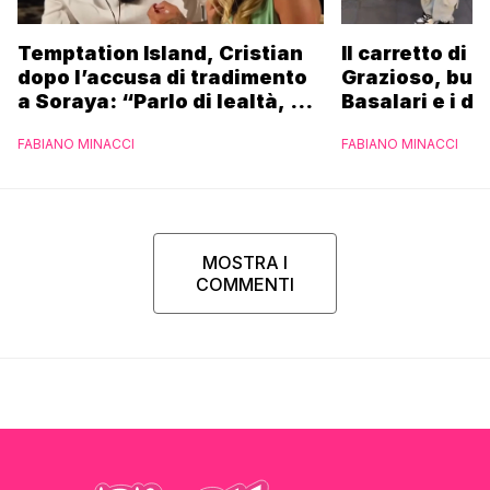
Temptation Island, Cristian
Il carretto di 
dopo l’accusa di tradimento
Grazioso, bus
a Soraya: “Parlo di lealtà, ma
Basalari e i du
ho tradito”
Parpiglia: “Ho
FABIANO MINACCI
FABIANO MINACCI
Ferrero”
MOSTRA I
COMMENTI