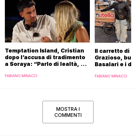
Temptation Island, Cristian
Il carretto di 
dopo l’accusa di tradimento
Grazioso, bus
a Soraya: “Parlo di lealtà, ma
Basalari e i du
ho tradito”
Parpiglia: “Ho
FABIANO MINACCI
FABIANO MINACCI
Ferrero”
MOSTRA I
COMMENTI