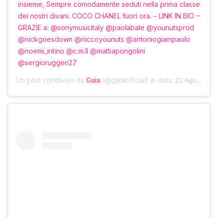
insieme, Sempre comodamente seduti nella prima classe
dei nostri divani. COCO CHANEL fuori ora. – LINK IN BIO –
GRAZIE a: @sonymusicitaly @paolabale @younutsprod
@nickgoesdown @niccoyounuts @antoniogiampaolo
@noemi_intino @c.m.ll @mattiapongolini
@sergioruggeri27
Un post condiviso da
Gaia
(@gaiaofficial) in data:
21 Ago 2020 alle ore 5:00 PDT