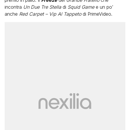
premio in palio. Il
Freeze
del
Grande Fratello
che
incontra
Un Due Tre Stella
di
Squid Game
e un po’
anche
Red Carpet – Vip Al Tappeto
di PrimeVideo.