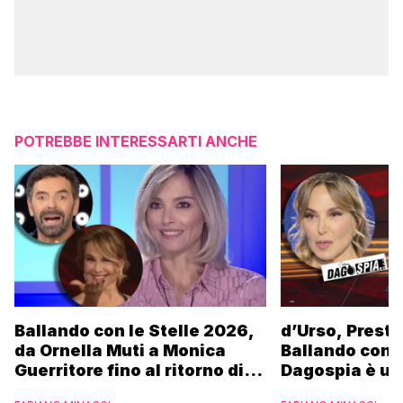
POTREBBE INTERESSARTI ANCHE
Ballando con le Stelle 2026,
d’Urso, Presta
da Ornella Muti a Monica
Ballando con l
Guerritore fino al ritorno di
Dagospia è un
Francesca Fialdini:
contro Medias