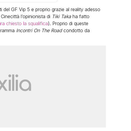
i del GF Vip 5 e proprio grazie al reality adesso
inecittà l’opinionista di
Tiki Taka
ha fatto
ura chiesto la squalifica
). Proprio di queste
rogramma
Incontri On The Road
condotto da
LGBT
Bambola Star, la festa di
compleanno con tutte le grandi
dive compie 15 anni: il video
completo
FABIANO MINACCI