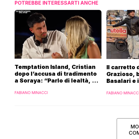
POTREBBE INTERESSARTI ANCHE
Temptation Island, Cristian
Il carretto
dopo l’accusa di tradimento
Grazioso, 
a Soraya: “Parlo di lealtà, ma
Basalari e 
ho tradito”
Parpiglia: 
FABIANO MINACCI
FABIANO MINACC
Ferrero”
MO
CO