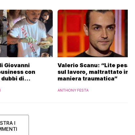
 di Giovanni
Valerio Scanu: “Lite pesan
business con
sul lavoro, maltrattato in
i dubbi di
maniera traumatica”
“Ho contattato la
I
ANTHONY FESTA
STRA I
MMENTI