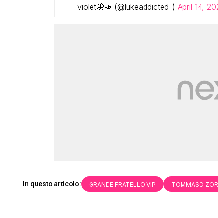
— violet🦋🥑 (@lukeaddicted_)
April 14, 20
In questo articolo:
GRANDE FRATELLO VIP
TOMMASO ZOR