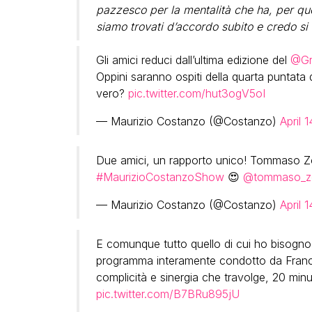
pazzesco per la mentalità che ha, per que
siamo trovati d’accordo subito e credo si s
Gli amici reduci dall’ultima edizione del
@Gr
Oppini saranno ospiti della quarta puntata 
vero?
pic.twitter.com/hut3ogV5oI
— Maurizio Costanzo (@Costanzo)
April 
Due amici, un rapporto unico! Tommaso Zor
#MaurizioCostanzoShow
😍
@tommaso_zo
— Maurizio Costanzo (@Costanzo)
April 
E comunque tutto quello di cui ho bisogno
programma interamente condotto da Fran
complicità e sinergia che travolge, 20 min
pic.twitter.com/B7BRu895jU