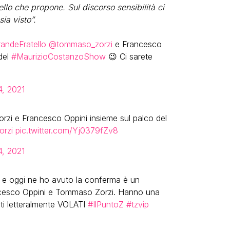
llo che propone. Sul discorso sensibilità ci
ia visto”.
andeFratello
@tommaso_zorzi
e Francesco
del
#MaurizioCostanzoShow
😉 Ci sarete
14, 2021
zi e Francesco Oppini insieme sul palco del
rzi
pic.twitter.com/Yj0379fZv8
14, 2021
 e oggi ne ho avuto la conferma è un
cesco Oppini e Tommaso Zorzi. Hanno una
uti letteralmente VOLATI
#IlPuntoZ
#tzvip