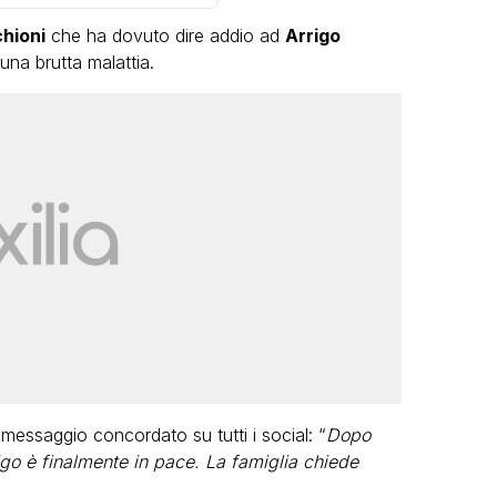
hioni
che ha dovuto dire addio ad
Arrigo
una brutta malattia.
LGBT
Bambola Star, la festa di
compleanno con tutte le grandi
dive compie 15 anni: il video
completo
FABIANO MINACCI
 messaggio concordato su tutti i social: “
Dopo
rigo è finalmente in pace. La famiglia chiede