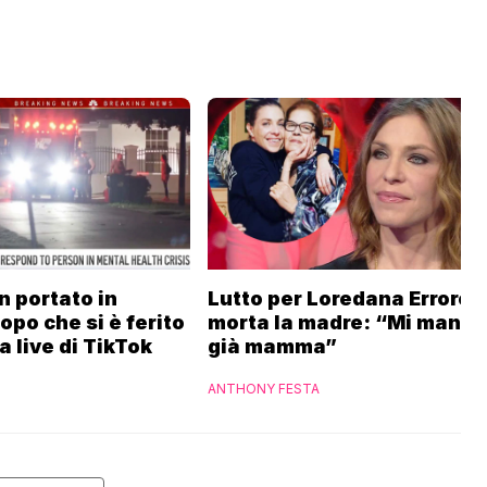
n portato in
Lutto per Loredana Errore, 
po che si è ferito
morta la madre: “Mi manch
 live di TikTok
già mamma”
ANTHONY FESTA