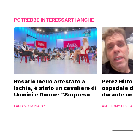
POTREBBE INTERESSARTI ANCHE
Rosario Ibello arrestato a
Perez Hilto
Ischia, è stato un cavaliere di
ospedale do
Uomini e Donne: “Sorpreso di
durante una
non essere stato
FABIANO MINACCI
ANTHONY FESTA
riconosciuto”