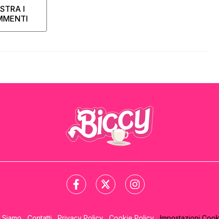
STRA I
MMENTI
i Siamo
Contatti
Privacy Policy
Cookie Policy
Impostazioni Cook