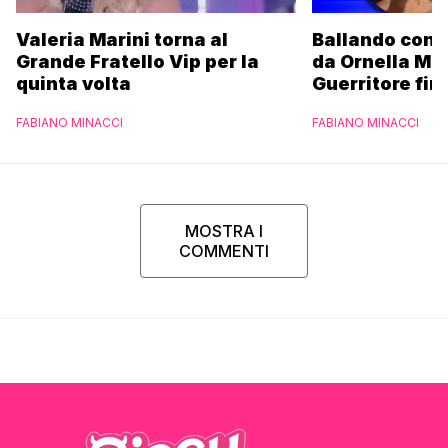
Valeria Marini torna al
Ballando con l
Grande Fratello Vip per la
da Ornella Mu
quinta volta
Guerritore fino
Francesca Fial
FABIANO MINACCI
FABIANO MINACCI
l’esclusiva di
Parpiglia
MOSTRA I
COMMENTI