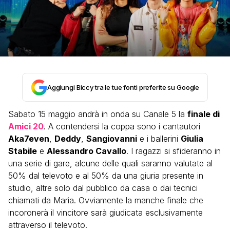
Aggiungi Biccy tra le tue fonti preferite su Google
Sabato 15 maggio andrà in onda su Canale 5 la
finale di
Amici 20
. A contendersi la coppa sono i cantautori
Aka7even
,
Deddy
,
Sangiovanni
e i ballerini
Giulia
Stabile
e
Alessandro Cavallo
. I ragazzi si sfideranno in
una serie di gare, alcune delle quali saranno valutate al
50% dal televoto e al 50% da una giuria presente in
studio, altre solo dal pubblico da casa o dai tecnici
chiamati da Maria. Ovviamente la manche finale che
incoronerà il vincitore sarà giudicata esclusivamente
attraverso il televoto.