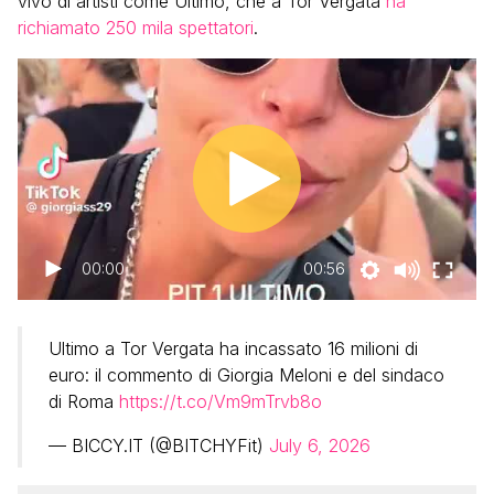
vivo di artisti come Ultimo, che a Tor Vergata
ha
richiamato 250 mila spettatori
.
00:00
00:56
Ultimo a Tor Vergata ha incassato 16 milioni di
euro: il commento di Giorgia Meloni e del sindaco
di Roma
https://t.co/Vm9mTrvb8o
— BICCY.IT (@BITCHYFit)
July 6, 2026