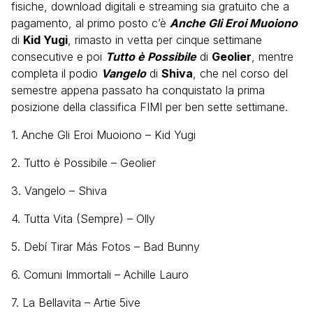
fisiche, download digitali e streaming sia gratuito che a
pagamento, al primo posto c’è
Anche Gli Eroi Muoiono
di
Kid Yugi
, rimasto in vetta per cinque settimane
consecutive e poi
Tutto è Possibile
di
Geolier
, mentre
completa il podio
Vangelo
di
Shiva
, che nel corso del
semestre appena passato ha conquistato la prima
posizione della classifica FIMI per ben sette settimane.
1.
Anche Gli Eroi Muoiono
– Kid Yugi
2.
Tutto è Possibile
– Geolier
3.
Vangelo
– Shiva
4.
Tutta Vita (Sempre)
– Olly
5.
Debí Tirar Más Fotos
– Bad Bunny
6.
Comuni Immortali
– Achille Lauro
7.
La Bellavita
– Artie 5ive