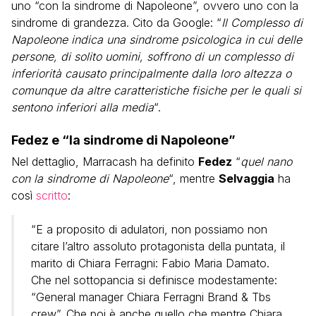
uno “con la sindrome di Napoleone”, ovvero uno con la
sindrome di grandezza. Cito da Google: “
Il Complesso di
Napoleone indica una sindrome psicologica in cui delle
persone, di solito uomini, soffrono di un complesso di
inferiorità causato principalmente dalla loro altezza o
comunque da altre caratteristiche fisiche per le quali si
sentono inferiori alla media
“.
Fedez e “la sindrome di Napoleone”
Nel dettaglio, Marracash ha definito
Fedez
“
quel nano
con la sindrome di Napoleone
“, mentre
Selvaggia
ha
così
scritto
:
“E a proposito di adulatori, non possiamo non
citare l’altro assoluto protagonista della puntata, il
marito di Chiara Ferragni: Fabio Maria Damato.
Che nel sottopancia si definisce modestamente:
“General manager Chiara Ferragni Brand & Tbs
crew”. Che poi è anche quello che mentre Chiara