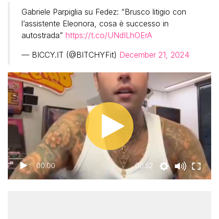
Gabriele Parpiglia su Fedez: “Brusco litigio con
l’assistente Eleonora, cosa è successo in
autostrada”
https://t.co/UNdILhOErA
— BICCY.IT (@BITCHYFit)
December 21, 2024
00:00
00:52