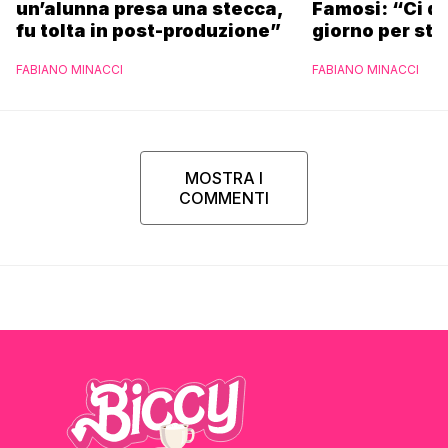
un’alunna presa una stecca,
Famosi: “Ci da
fu tolta in post-produzione”
giorno per sta
scuola”
FABIANO MINACCI
FABIANO MINACCI
MOSTRA I
COMMENTI