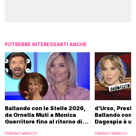
POTREBBE INTERESSARTI ANCHE
Ballando con le Stelle 2026,
d’Urso, Presta
da Ornella Muti a Monica
Ballando con l
Guerritore fino al ritorno di
Dagospia è un
Francesca Fialdini:
contro Medias
FABIANO MINACCI
FABIANO MINACCI
l’esclusiva di Gabriele