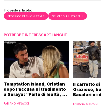
In questo articolo:
FEDERICO FASHION STYLE
SELVAGGIA LUCARELLI
POTREBBE INTERESSARTI ANCHE
Temptation Island, Cristian
Il carretto di 
dopo l’accusa di tradimento
Grazioso, bus
a Soraya: “Parlo di lealtà, ma
Basalari e i du
ho tradito”
Parpiglia: “Ho
FABIANO MINACCI
FABIANO MINACCI
Ferrero”