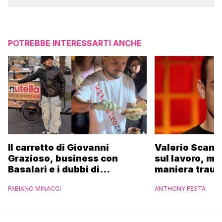
POTREBBE INTERESSARTI ANCHE
Il carretto di Giovanni
Valerio Scanu
Grazioso, business con
sul lavoro, ma
Basalari e i dubbi di
maniera trau
Parpiglia: “Ho contattato la
FABIANO MINACCI
ANTHONY FESTA
Ferrero”