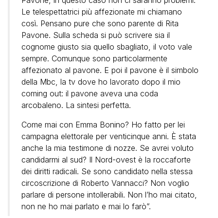
Pavone, in questo caso non ci saranno problemi.
Le telespettatrici più affezionate mi chiamano
così. Pensano pure che sono parente di Rita
Pavone. Sulla scheda si può scrivere sia il
cognome giusto sia quello sbagliato, il voto vale
sempre. Comunque sono particolarmente
affezionato al pavone. E poi il pavone è il simbolo
della Mbc, la tv dove ho lavorato dopo il mio
coming out: il pavone aveva una coda
arcobaleno. La sintesi perfetta.
Come mai con Emma Bonino? Ho fatto per lei
campagna elettorale per venticinque anni. È stata
anche la mia testimone di nozze. Se avrei voluto
candidarmi al sud? Il Nord-ovest è la roccaforte
dei diritti radicali. Se sono candidato nella stessa
circoscrizione di Roberto Vannacci? Non voglio
parlare di persone intollerabili. Non l’ho mai citato,
non ne ho mai parlato e mai lo farò”.