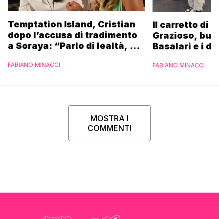
Temptation Island, Cristian
Il carretto di 
dopo l’accusa di tradimento
Grazioso, bus
a Soraya: “Parlo di lealtà, ma
Basalari e i du
ho tradito”
Parpiglia: “Ho
FABIANO MINACCI
FABIANO MINACCI
Ferrero”
MOSTRA I
COMMENTI