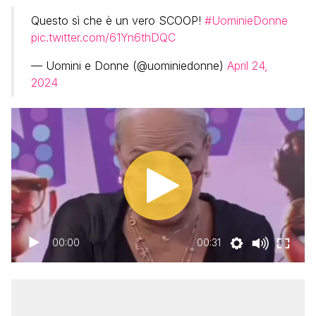
Questo sì che è un vero SCOOP!
#UominieDonne
pic.twitter.com/61Yn6thDQC
— Uomini e Donne (@uominiedonne)
April 24,
2024
00:00
00:31