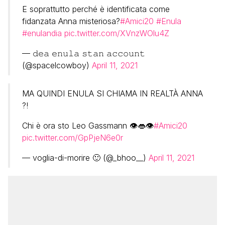
E soprattutto perché è identificata come
fidanzata Anna misteriosa?
#Amici20
#Enula
#enulandia
pic.twitter.com/XVnzWOlu4Z
— 𝚍𝚎𝚊 𝚎𝚗𝚞𝚕𝚊 𝚜𝚝𝚊𝚗 𝚊𝚌𝚌𝚘𝚞𝚗𝚝
(@spacelcowboy)
April 11, 2021
MA QUINDI ENULA SI CHIAMA IN REALTÀ ANNA
?!
Chi è ora sto Leo Gassmann 👁👄👁
#Amici20
pic.twitter.com/GpPjeN6e0r
— voglia-di-morire 🙂 (@_bhoo__)
April 11, 2021