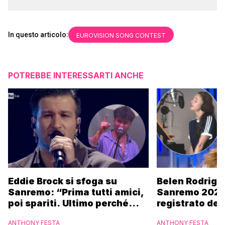
In questo articolo:
EUROVISION SONG CONTEST
POTREBBE INTERESSARTI ANCHE
Eddie Brock si sfoga su
Belen Rodrigu
Sanremo: “Prima tutti amici,
Sanremo 2027
poi spariti. Ultimo perché
registrato dei
altri hanno fatto più
potrebbe coin
ANTHONY FESTA
ANTHONY FESTA