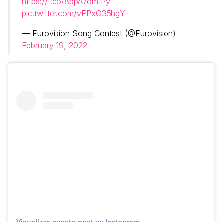
https://t.co/8ppA7om1Py
!
pic.twitter.com/vEPxO35hgY
— Eurovision Song Contest (@Eurovision)
February 19, 2022
Visualizza questo post su Instagram