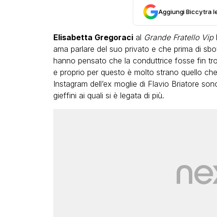
Aggiungi Biccy tra l
Elisabetta Gregoraci
al
Grande Fratello Vip
ama parlare del suo privato e che prima di sb
hanno pensato che la conduttrice fosse fin tropp
e proprio per questo è molto strano quello che
LGBT
Instagram dell’ex moglie di Flavio Briatore son
gieffini ai quali si è legata di più.
Bambola Star, la festa di
compleanno con tutte le 
dive compie 15 anni: il vi
completo
FABIANO MINACCI