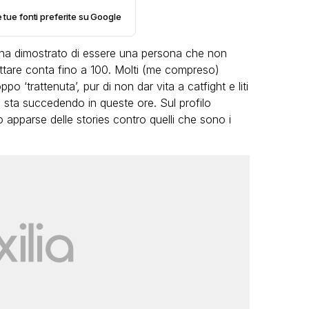
e tue fonti preferite su Google
ha dimostrato di essere una persona che non
ottare conta fino a 100. Molti (me compreso)
o ‘trattenuta’, pur di non dar vita a catfight e liti
 sta succedendo in queste ore. Sul profilo
VIRAL
o apparse delle stories contro quelli che sono i
Camilla Milanesi lascia tutto:
“Addio cike mie, siete state una
grandi
grande famiglia per me”
deo
FABIANO MINACCI