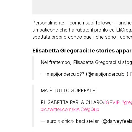
Personalmente – come i suoi follower – anche 
simpaticone che ha rubato il profilo ed EliGreg.
sbottata proprio contro quelli che sono i concor
Elisabetta Gregoraci: le stories appar
Nel frattempo, Elisabetta Gregoraci si sfo
— mapijonderculo?️‍? (@mapijonderculo_)
MA È TUTTO SURREALE
ELISABETTA PARLA CHIARO
#GFVIP
#greg
pic.twitter.com/kiAiCWgQup
— auro ✨chic✨ baci stellari (@darveyfeel