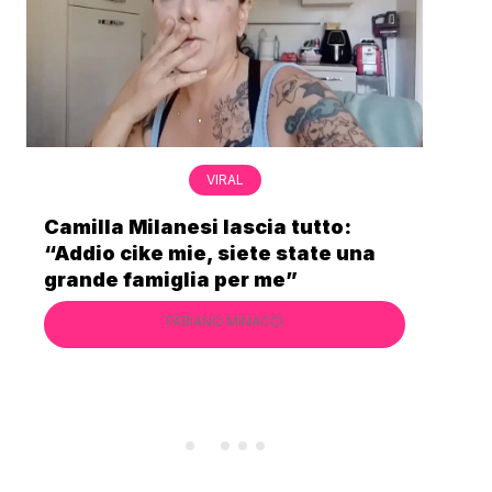
VIRAL
Bimba Bum del Gabibbo è tornata
virale nell’estate della chiusura
definitiva di Striscia la Notizia
FABIANO MINACCI