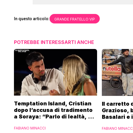
In questo articolo:
GRANDE FRATELLO VIP
POTREBBE INTERESSARTI ANCHE
Temptation Island, Cristian
Il carretto
dopo l’accusa di tradimento
Grazioso, 
a Soraya: “Parlo di lealtà, ma
Basalari e 
ho tradito”
Parpiglia: 
FABIANO MINACCI
FABIANO MINACC
Ferrero”