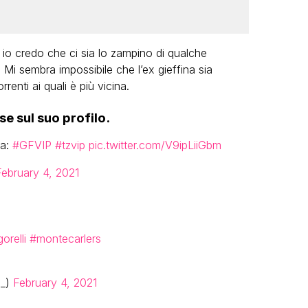
io credo che ci sia lo zampino di qualche
 Mi sembra impossibile che l’ex gieffina sia
renti ai quali è più vicina.
se sul suo profilo.
ga:
#GFVIP
#tzvip
pic.twitter.com/V9ipLiiGbm
February 4, 2021
orelli
#montecarlers
s_)
February 4, 2021