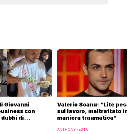
 di Giovanni
Valerio Scanu: “Lite pesan
business con
sul lavoro, maltrattato in
i dubbi di
maniera traumatica”
“Ho contattato la
I
ANTHONY FESTA