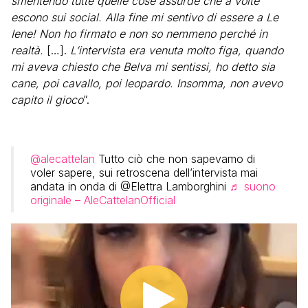
smentendo tutte quelle cose assurde che a volte
escono sui social. Alla fine mi sentivo di essere a Le
Iene! Non ho firmato e non so nemmeno perché in
realtà.
[…].
L’intervista era venuta molto figa, quando
mi aveva chiesto che Belva mi sentissi, ho detto sia
cane, poi cavallo, poi leopardo. Insomma, non avevo
capito il gioco
”.
@alecattelan
Tutto ciò che non sapevamo di
voler sapere, sui retroscena dell’intervista mai
andata in onda di @Elettra Lamborghini
♬ suono
originale – AleCattelanOfficial