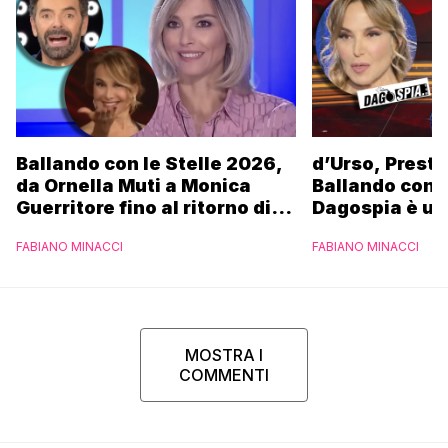
Ballando con le Stelle 2026,
d’Urso, Presta
da Ornella Muti a Monica
Ballando con l
Guerritore fino al ritorno di
Dagospia è un
Francesca Fialdini:
contro Medias
FABIANO MINACCI
FABIANO MINACCI
l’esclusiva di Gabriele
Parpiglia
MOSTRA I
COMMENTI