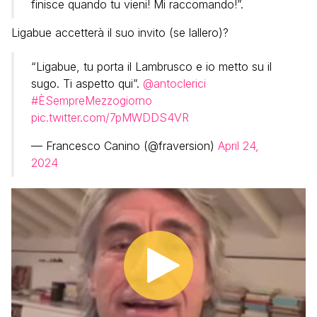
finisce quando tu vieni! Mi raccomando!”.
Ligabue accetterà il suo invito (se lallero)?
“Ligabue, tu porta il Lambrusco e io metto su il
sugo. Ti aspetto qui”.
@antoclerici
#ÈSempreMezzogiorno
pic.twitter.com/7pMWDDS4VR
— Francesco Canino (@fraversion)
April 24,
2024