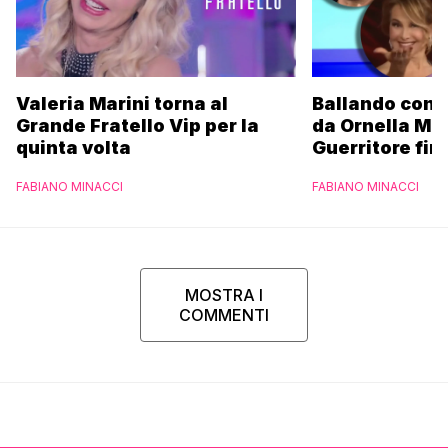
Valeria Marini torna al
Ballando con l
Grande Fratello Vip per la
da Ornella Mu
quinta volta
Guerritore fino
Francesca Fial
FABIANO MINACCI
FABIANO MINACCI
l’esclusiva di
Parpiglia
MOSTRA I
COMMENTI