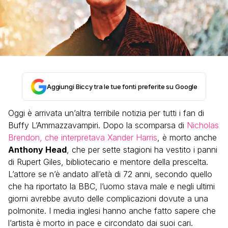
Aggiungi Biccy tra le tue fonti preferite su Google
Oggi è arrivata un’altra terribile notizia per tutti i fan di
Buffy L’Ammazzavampiri. Dopo la scomparsa di
Nicholas
Brendon, che interpretava Xander Harris
, è morto anche
Anthony Head
, che per sette stagioni ha vestito i panni
di Rupert Giles, bibliotecario e mentore della prescelta.
L’attore se n’è andato all’età di 72 anni, secondo quello
che ha riportato la BBC, l’uomo stava male e negli ultimi
giorni avrebbe avuto delle complicazioni dovute a una
polmonite. I media inglesi hanno anche fatto sapere che
l’artista è morto in pace e circondato dai suoi cari.