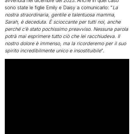
avvenuta nel dicembre del 2025. Anche in quel caso
sono state le figlie Emily e Daisy a comunicarlo: “
La
nostra straordinaria, gentile e talentuosa mamma,
Sarah, è deceduta. È scioccante per tutti noi, anche
perché c’è stato pochissimo preavviso. Nessuna parola
potrà mai esprimere tutto ciò che lei racchiudeva. Il
nostro dolore è immenso, ma la ricorderemo per il suo
spirito incredibilmente unico e insostituibile
“.