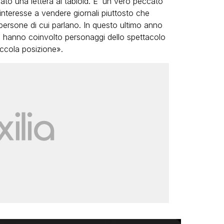
ato una lettera al tabloid. E’ un vero peccato
ù interesse a vendere giornali piuttosto che
la persone di cui parlano. In questo ultimo anno
he hanno coinvolto personaggi dello spettacolo
iccola posizione».