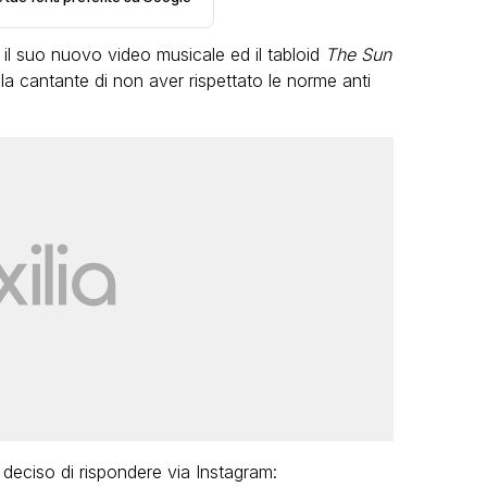
il suo nuovo video musicale ed il tabloid
The Sun
 la cantante di non aver rispettato le norme anti
LGBT
Bambola Star, la festa di
compleanno con tutte le grandi
dive compie 15 anni: il video
completo
FABIANO MINACCI
 deciso di rispondere via Instagram: