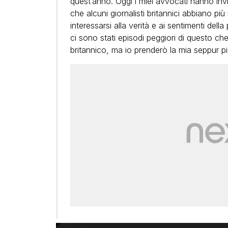
quest’anno. Oggi i miei avvocati hanno invi
che alcuni giornalisti britannici abbiano pi
interessarsi alla verità e ai sentimenti del
ci sono stati episodi peggiori di questo c
britannico, ma io prenderò la mia seppur p