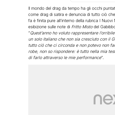
Il mondo del drag da tempo ha gli occhi punta
come drag di satira e denuncia di tutto ciò c
fa è finita pure all’interno della rubrica I Nuovi
esibizione sulle note di
Fritto Misto
del Gabibbo.
“
Quest’anno ho voluto rappresentare l’orribile 
un solo italiano che non sia cresciuto con il 
VIRAL
tutto ciò che ci circonda e non potevo non fa
robe, non so rispondere: è tutto nella mia tes
Cristobal Pesce, chi è il dj c
di farlo attraverso le mie performance
“.
appare nei video virali al Pr
dall’ex fidanzato famoso,
all’ascesa sui social e nella
musica
ANTHONY FESTA