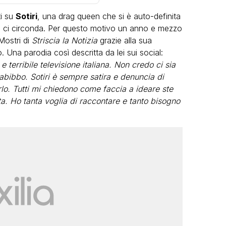
ti su
Sotiri
, una drag queen che si è auto-definita
he ci circonda. Per questo motivo un anno e mezzo
 Mostri di
Striscia la Notizia
grazie alla sua
 Una parodia così descritta da lei sui social:
e terribile televisione italiana. Non credo ci sia
Gabibbo. Sotiri è sempre satira e denuncia di
VIRAL
rlo. Tutti mi chiedono come faccia a ideare ste
ta. Ho tanta voglia di raccontare e tanto bisogno
he
Anna Suarato mostra il volto del
ide:
marito appena uscito dal carcere
FABIANO MINACCI