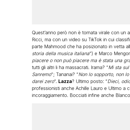
Quest’anno però non è tornata virale con un a
Ricci, ma con un video su TikTok in cui classifi
parte Mahmood che ha posizionato in vetta alla
storia della musica italiana
“) e Marco Mengon
piacere o non può piacere ma è stata una g
tutti gli altri li ha massacrati. Irama? “
Mi sta su
Sanremo
“; Tananai? “
Non lo sopporto, non lo 
darei zero
“.
Lazza
? Ultimo posto: “
Dieci, odio 
professionisti anche Achille Lauro e Ultimo a c
incoraggiamento. Bocciati infine anche Blanco 