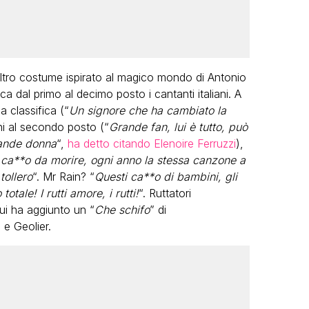
ltro costume ispirato al magico mondo di Antonio
ca dal primo al decimo posto i cantanti italiani. A
 classifica (“
Un signore che ha cambiato la
i al secondo posto (“
Grande fan, lui è tutto, può
rande donna
“,
ha detto citando Elenoire Ferruzzi
),
l ca**o da morire, ogni anno la stessa canzone a
tollero
“. Mr Rain? “
Questi ca**o di bambini, gli
totale! I rutti amore, i rutti!
“. Ruttatori
ui ha aggiunto un “
Che schifo
” di
e Geolier.